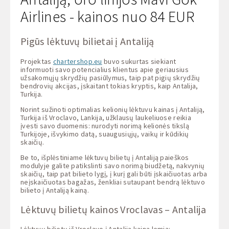
Airlines - kainos nuo 84 EUR
Pigūs lėktuvų bilietai į Antaliją
Projektas
chartershop.eu
buvo sukurtas siekiant
informuoti savo potencialius klientus apie geriausius
užsakomųjų skrydžių pasiūlymus, taip pat pigių skrydžių
bendrovių akcijas, įskaitant tokias kryptis, kaip Antalija,
Turkija.
Norint sužinoti optimalias kelionių lėktuvu kainas į Antaliją,
Turkija iš Vroclavo, Lankija, užklausų laukeliuose reikia
įvesti savo duomenis: nurodyti norimą kelionės tikslą
Turkijoje, išvykimo datą, suaugusiųjų, vaikų ir kūdikių
skaičių.
Be to, išplėstiniame lėktuvų bilietų į Antaliją paieškos
modulyje galite patikslinti savo norimą biudžetą, nakvynių
skaičių, taip pat bilieto lygį, į kurį gali būti įskaičiuotas arba
neįskaičiuotas bagažas, ženkliai sutaupant bendrą lėktuvo
bilieto į Antaliją kainą.
Lėktuvų bilietų kainos Vroclavas – Antalija
Lėktuvų bilietų iš Vroclavo į Antaliją kainą lemia: