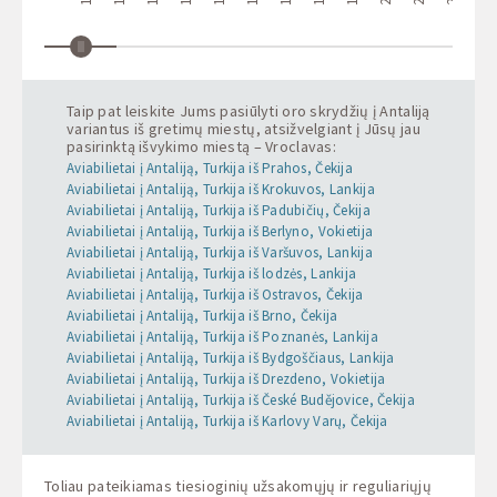
Taip pat leiskite Jums pasiūlyti oro skrydžių į Antaliją
variantus iš gretimų miestų, atsižvelgiant į Jūsų jau
pasirinktą išvykimo miestą – Vroclavas:
Aviabilietai į Antaliją, Turkija iš Prahos, Čekija
Aviabilietai į Antaliją, Turkija iš Krokuvos, Lankija
Aviabilietai į Antaliją, Turkija iš Padubičių, Čekija
Aviabilietai į Antaliją, Turkija iš Berlyno, Vokietija
Aviabilietai į Antaliją, Turkija iš Varšuvos, Lankija
Aviabilietai į Antaliją, Turkija iš lodzės, Lankija
Aviabilietai į Antaliją, Turkija iš Ostravos, Čekija
Aviabilietai į Antaliją, Turkija iš Brno, Čekija
Aviabilietai į Antaliją, Turkija iš Poznanės, Lankija
Aviabilietai į Antaliją, Turkija iš Bydgoščiaus, Lankija
Aviabilietai į Antaliją, Turkija iš Drezdeno, Vokietija
Aviabilietai į Antaliją, Turkija iš České Budějovice, Čekija
Aviabilietai į Antaliją, Turkija iš Karlovy Varų, Čekija
Toliau pateikiamas tiesioginių užsakomųjų ir reguliariųjų