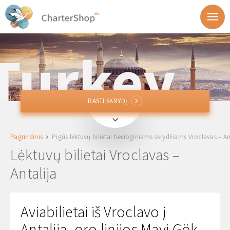
RASTI SKRYDĮ
RASTI SKRYDĮ
WRO
Vroclavas, Lankija
Pagrindinis
Pigūs lėktuvų bilietai tiesioginiams skrydžiams Vroclavas – An
AYT
Antalija, Turkija
Lėktuvų bilietai Vroclavas –
Antalija
Išvykimas
Grįžimas
Aviabilietai iš Vroclavo į
Antaliją, oro linijos Mavi Gök
1 + 0 + 0