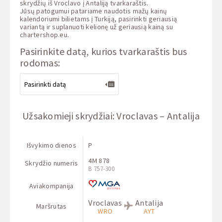
skrydžių iš Vroclavo į Antaliją tvarkaraštis.
Jūsų patogumui patariame naudotis mažų kainų
kalendoriumi bilietams į Turkiją, pasirinkti geriausią
variantą ir suplanuoti kelionę už geriausią kainą su
chartershop.eu
.
Pasirinkite datą, kurios tvarkaraštis bus
rodomas:
Užsakomieji skrydžiai: Vroclavas – Antalija
Išvykimo dienos
P
4M 878
Skrydžio numeris
B 757-300
Aviakompanija
Vroclavas
Antalija
Maršrutas
WRO
AYT