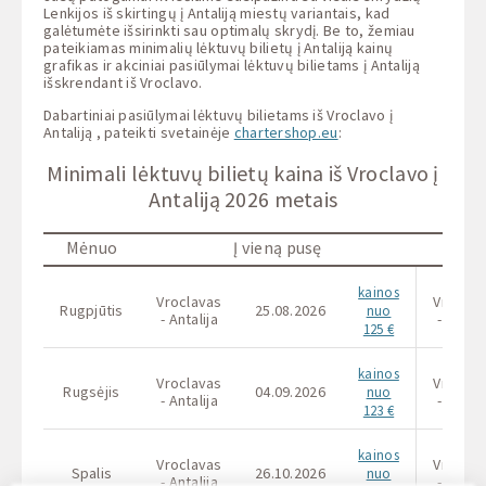
Lenkijos iš skirtingų į Antaliją miestų variantais, kad
galėtumėte išsirinkti sau optimalų skrydį. Be to, žemiau
pateikiamas minimalių lėktuvų bilietų į Antaliją kainų
grafikas ir akciniai pasiūlymai lėktuvų bilietams į Antaliją
išskrendant iš Vroclavo.
Dabartiniai pasiūlymai lėktuvų bilietams iš Vroclavo į
Antaliją , pateikti svetainėje
chartershop.eu
:
Minimali lėktuvų bilietų kaina iš Vroclavo į
Antaliją 2026 metais
Mėnuo
Į vieną pusę
kainos
Vroclavas
Vroclav
Rugpjūtis
25.08.2026
nuo
- Antalija
- Antali
125 €
kainos
Vroclavas
Vroclav
Rugsėjis
04.09.2026
nuo
- Antalija
- Antali
123 €
kainos
Vroclavas
Vroclav
Spalis
26.10.2026
nuo
- Antalija
- Antali