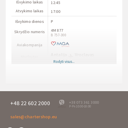
Išvykimo laikas
12:45
Atvykimo laikas
17:00
Išvykimo dienos
P
4M 877
Skrydžio numeris
B 757-300
Aviakompanija
Antalija
Vroclavas
Maršrutas
AYT
WRO
Rodyti visus...
Išvykimo laikas
09:30
Atvykimo laikas
11:45
Išvykimo dienos
P
RR 5093
Skrydžio numeris
B-737
+48 22 602 2000
+38 073 361 3000
P-Pn 10:00-18:00
offline
Aviakompanija
sales@chartershop.eu
Vroclavas
Antalija
Maršrutas
WRO
AYT