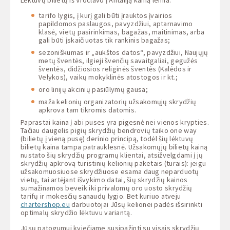
tarifo lygis, į kurį gali būti įrauktos įvairios
papildomos paslaugos, pavyzdžiui, aptarnavimo
klasė, vietų pasirinkimas, bagažas, maitinimas, arba
gali būti įskaičiuotas tik rankinis bagažas;
sezoniškumas ir „aukštos datos“, pavyzdžiui, Naujųjų
metų šventės, ilgieji švenčių savaitgaliai, gegužės
šventės, didžiosios religinės šventės (Kalėdos ir
Velykos), vaikų mokyklinės atostogos ir kt.;
oro linijų akcinių pasiūlymų gausa;
maža kelionių organizatorių užsakomųjų skrydžių
apkrova tam tikromis datomis.
Paprastai kaina į abi puses yra pigesnė nei vienos krypties.
Tačiau daugelis pigių skrydžių bendrovių taiko one way
(bilietų į vieną pusę) derinio principą, todėl šių lėktuvų
bilietų kaina tampa patrauklesnė. Užsakomųjų bilietų kainą
nustato šių skrydžių programų klientai, atsižvelgdami į jų
skrydžių apkrovą turistinių kelionių paketais (turais): jeigu
užsakomuosiuose skrydžiuose esama daug neparduotų
vietų, tai artėjant išvykimo datai, šių skrydžių kainos
sumažinamos beveik iki privalomų oro uosto skrydžių
tarifų ir mokesčių sąnaudų lygio. Bet kuriuo atveju
chartershop.eu
darbuotojai Jūsų kelionei padės išsirinkti
optimalų skrydžio lėktuvu variantą.
Jūsų patogumui kviečiame susipažinti su visais skrydžių