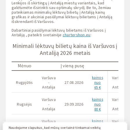
Lenkijos iš skirtingų į Antaliją miestų variantais, kad
galėtumėte išsirinkti sau optimalų skrydį. Be to, žemiau
pateikiamas minimalių lėktuvų bilietų į Antaliją kainų
grafikas ir akciniai pasiūlymai lėktuvų bilietams į Antaliją
išskrendant iš Varšuvos.
Dabartiniai pasiūlymai lėktuvų bilietams iš Varšuvos į
Antaliją , pateikti svetainėje
chartershop.eu
:
Minimali lėktuvų bilietų kaina iš Varšuvos į
Antaliją 2026 metais
Mėnuo
Į vieną pusę
Varšuva
kainos
Varšuva
Rugpjūtis
-
27.08.2026
-
nuo
Antalija
Antalija
65 €
Varšuva
kainos
Varšuva
Rugsėjis
-
29.09.2026
-
nuo
Antalija
Antalija
80 €
Varšuva
kainos
Varšuva
Spalis
-
26.10.2026
-
nuo
Naudojame slapukus, kad mūsų svetainė tinkamai veiktų