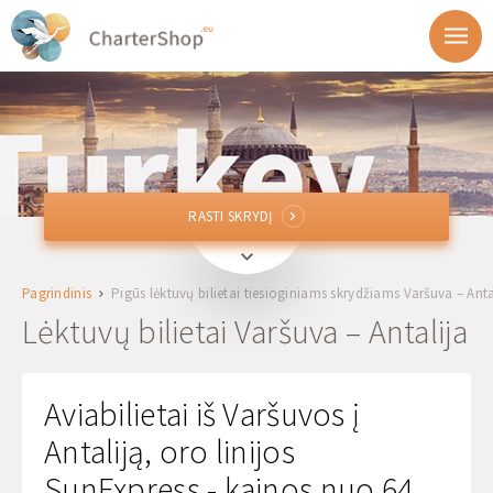
RASTI SKRYDĮ
RASTI SKRYDĮ
WAW, WMI, RDO
Varšuva, Lankija
Pagrindinis
Pigūs lėktuvų bilietai tiesioginiams skrydžiams Varšuva – Anta
AYT
Antalija, Turkija
Lėktuvų bilietai Varšuva – Antalija
Išvykimas
Aviabilietai iš Varšuvos į
Grįžimas
Antaliją, oro linijos
SunExpress - kainos nuo 64
1 + 0 + 0