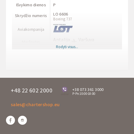
Išvykimo dienos
P
LO 6606
Skrydžio numeris
Boeing 737
Aviakompanija
Antalija
Varšuva
Maršrutas
AYT
RDO
Rodyti visus...
Išvykimo laikas
11:35
Atvykimo laikas
13:50
Išvykimo dienos
P
XC 3105
Skrydžio numeris
A-320
+48 22 602 2000
+38 073 361 3000
P-Pn 10:00-18:00
online
Aviakompanija
sales@chartershop.eu
Varšuva
Antalija
Maršrutas
WAW
AYT
Išvykimo laikas
09:10
Atvykimo laikas
13:15