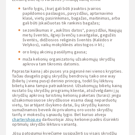
tarifo lygis, į kurį gali būti įrauktos įvairios
papildomos paslaugos, pavyzdžiui, aptarnavimo
klasė, vietų pasirinkimas, bagažas, maitinimas, arba
gali būti įskaičiuotas tik rankinis bagažas;
sezoniškumas ir „aukštos datos“, pavyzdžiui, Naujųjų
metų šventės, ilgieji švenčių savaitgaliai, gegužės
šventės, didžiosios religinės šventės (Kalėdos ir
Velykos), vaikų mokyklinės atostogos ir kt.;
oro linijų akcinių pasiūlymų gausa;
maža kelionių organizatorių užsakomųjų skrydžių
apkrova tam tikromis datomis.
Paprastai kaina į abi puses yra pigesnė nei vienos krypties.
Tačiau daugelis pigių skrydžių bendrovių taiko one way
(bilietų į vieną pusę) derinio principą, todėl šių lėktuvų
bilietų kaina tampa patrauklesnė. Užsakomųjų bilietų kainą
nustato šių skrydžių programų klientai, atsižvelgdami į jų
skrydžių apkrovą turistinių kelionių paketais (turais): jeigu
užsakomuosiuose skrydžiuose esama daug neparduotų
vietų, tai artėjant išvykimo datai, šių skrydžių kainos
sumažinamos beveik iki privalomų oro uosto skrydžių
tarifų ir mokesčių sąnaudų lygio. Bet kuriuo atveju
chartershop.eu
darbuotojai Jūsų kelionei padės išsirinkti
optimalų skrydžio lėktuvu variantą.
Jūsų patogumui kviečiame susipažinti su visais skrydžių