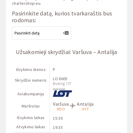
chartershop.eu
.
Pasirinkite datą, kurios tvarkaraštis bus
rodomas:
Užsakomieji skrydžiai: Varšuva – Antalija
Išvykimo dienos
P
LO 6605
Skrydžio numeris
Boeing 737
Aviakompanija
Varšuva
Antalija
Maršrutas
RDO
AYT
Išvykimo laikas
15:30
Atvykimo laikas
19:35