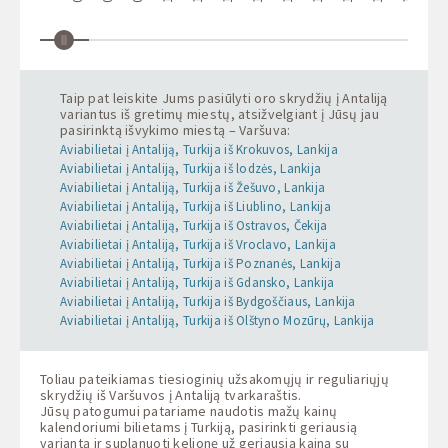
Taip pat leiskite Jums pasiūlyti oro skrydžių į Antaliją
variantus iš gretimų miestų, atsižvelgiant į Jūsų jau
pasirinktą išvykimo miestą – Varšuva:
Aviabilietai į Antaliją, Turkija iš Krokuvos, Lankija
Aviabilietai į Antaliją, Turkija iš lodzės, Lankija
Aviabilietai į Antaliją, Turkija iš Žešuvo, Lankija
Aviabilietai į Antaliją, Turkija iš Liublino, Lankija
Aviabilietai į Antaliją, Turkija iš Ostravos, Čekija
Aviabilietai į Antaliją, Turkija iš Vroclavo, Lankija
Aviabilietai į Antaliją, Turkija iš Poznanės, Lankija
Aviabilietai į Antaliją, Turkija iš Gdansko, Lankija
Aviabilietai į Antaliją, Turkija iš Bydgoščiaus, Lankija
Aviabilietai į Antaliją, Turkija iš Olštyno Mozūrų, Lankija
Toliau pateikiamas tiesioginių užsakomųjų ir reguliariųjų
skrydžių iš Varšuvos į Antaliją tvarkaraštis.
Jūsų patogumui patariame naudotis mažų kainų
kalendoriumi bilietams į Turkiją, pasirinkti geriausią
variantą ir suplanuoti kelionę už geriausią kainą su