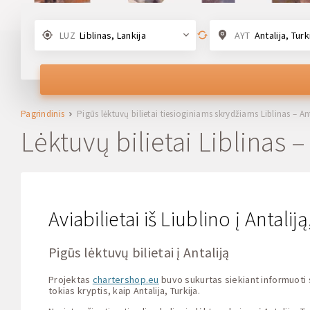
LUZ
Liblinas, Lankija
AYT
Antalija, Turk
Pagrindinis
Pigūs lėktuvų bilietai tiesioginiams skrydžiams Liblinas – An
Lėktuvų bilietai Liblinas –
Aviabilietai iš Liublino į Antali
Pigūs lėktuvų bilietai į Antaliją
Projektas
chartershop.eu
buvo sukurtas siekiant informuoti 
tokias kryptis, kaip Antalija, Turkija.