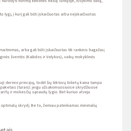
s: nurodyti norimą kelionės tikslą Turkijoje, išvykimo datą,
o lygį, į kurį gali būti įskaičiuotas arba neįskaičiuotas
maitinimas, arba gali būti įskaičiuotas tik rankinis bagažas;
iginės šventės (Kalėdos ir Velykos), vaikų mokyklinės
ę) derinio principą, todėl šių lėktuvų bilietų kaina tampa
ų paketais (turais): jeigu užsakomuosiuose skrydžiuose
arifų ir mokesčių sąnaudų lygio. Bet kuriuo atveju
au optimalų skrydį. Be to, žemiau pateikiamas minimalių
metais