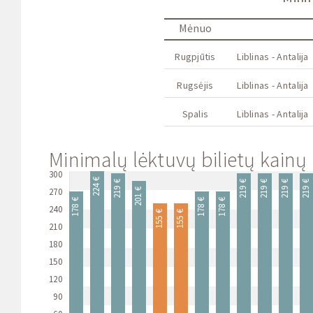
Mėnuo
Rugpjūtis
Liblinas - Antalija
Rugsėjis
Liblinas - Antalija
Spalis
Liblinas - Antalija
Minimalų lėktuvų bilietų kainų i
300
224 €
219 €
219 €
219 €
219 €
219 €
270
201 €
178 €
178 €
178 €
240
155 €
155 €
210
180
150
120
90