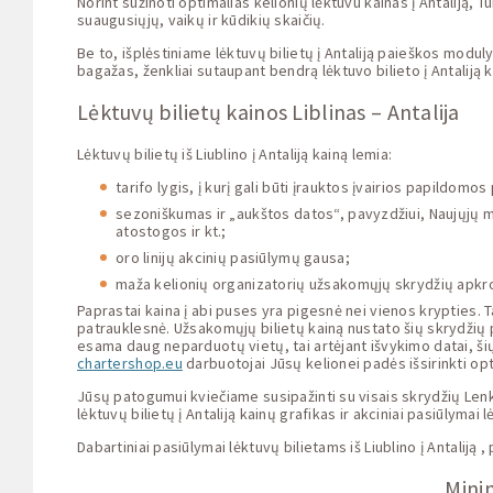
Norint sužinoti optimalias kelionių lėktuvu kainas į Antaliją, T
suaugusiųjų, vaikų ir kūdikių skaičių.
Be to, išplėstiniame lėktuvų bilietų į Antaliją paieškos modulyj
bagažas, ženkliai sutaupant bendrą lėktuvo bilieto į Antaliją k
Lėktuvų bilietų kainos Liblinas – Antalija
Lėktuvų bilietų iš Liublino į Antaliją kainą lemia:
tarifo lygis, į kurį gali būti įrauktos įvairios papildom
sezoniškumas ir „aukštos datos“, pavyzdžiui, Naujųjų me
atostogos ir kt.;
oro linijų akcinių pasiūlymų gausa;
maža kelionių organizatorių užsakomųjų skrydžių apkr
Paprastai kaina į abi puses yra pigesnė nei vienos krypties. T
patrauklesnė. Užsakomųjų bilietų kainą nustato šių skrydžių 
esama daug neparduotų vietų, tai artėjant išvykimo datai, ši
chartershop.eu
darbuotojai Jūsų kelionei padės išsirinkti opt
Jūsų patogumui kviečiame susipažinti su visais skrydžių Lenkij
lėktuvų bilietų į Antaliją kainų grafikas ir akciniai pasiūlymai l
Dabartiniai pasiūlymai lėktuvų bilietams iš Liublino į Antaliją ,
Minim