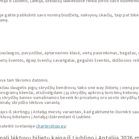
urkija iš Liublino, Lankija, užklausų laukeliuose reikia įvesti savo duomeni
e galite patikslinti savo norimą biudžetą, nakvynių skaičių, taip pat biliet
ainą.
os paslaugos, pavyzdžiui, aptarnavimo klasė, vietų pasirinkimas, bagažas, 
tų šventės, ilgieji švenčių savaitgaliai, gegužės šventės, didžiosios rel
ova tam tikromis datomis.
ačiau daugelis pigių skrydžių bendrovių taiko one way (bilietų į vieną pus
programų klientai, atsižvelgdami į jų skrydžių apkrovą turistinių kelioni
ų skrydžių kainos sumažinamos beveik iki privalomų oro uosto skrydžių t
imalų skrydžio lėktuvu variantą.
os iš skirtingų į Antaliją miestų variantais, kad galėtumėte išsirinkti s
ėktuvų bilietams į Antaliją išskrendant iš Liublino.
 pateikti svetainėje
chartershop.eu
:
ali lėktuvų bilietų kaina iš Liublino į Antaliją 2026 