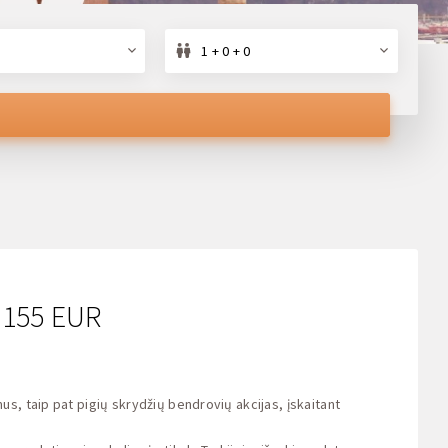
s
1 + 0 + 0
o 155 EUR
s, taip pat pigių skrydžių bendrovių akcijas, įskaitant