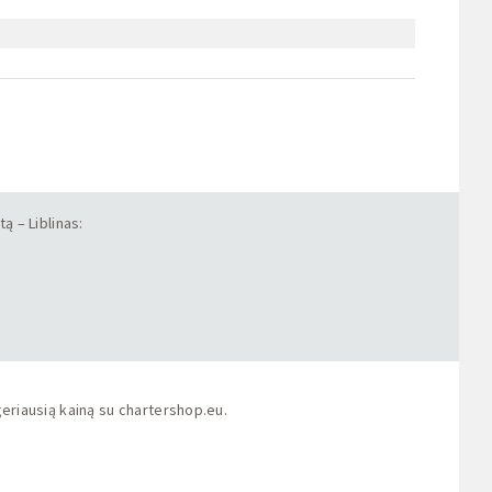
ą – Liblinas:
geriausią kainą su
chartershop.eu
.