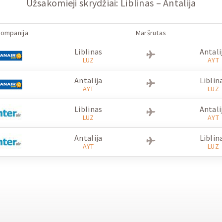
Užsakomieji skrydžiai: Liblinas – Antalija
kompanija
Maršrutas
Liblinas
Antali
LUZ
AYT
Antalija
Liblin
AYT
LUZ
Liblinas
Antali
LUZ
AYT
Antalija
Liblin
AYT
LUZ