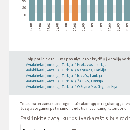
60
30
0
12.08
15.08
19.08
22.08
26.08
29.08
02.09
05.09
09.09
12.09
16.09
19.09
Taip pat leiskite Jums pasiūlyti oro skrydžių į Antaliją var
Aviabilietai į Antaliją, Turkija iš Krokuvos, Lankija
Aviabilietai į Antaliją, Turkija iš Varšuvos, Lankija
Aviabilietai į Antaliją, Turkija iš lodzės, Lankija
Aviabilietai į Antaliją, Turkija iš Žešuvo, Lankija
Aviabilietai į Antaliją, Turkija iš Olštyno Mozūrų, Lankija
Toliau pateikiamas tiesioginių užsakomųjų ir reguliariųjų skrydž
Jūsų patogumui patariame naudotis mažų kainų kalendoriumi bil
Pasirinkite datą, kurios tvarkaraštis bus ro