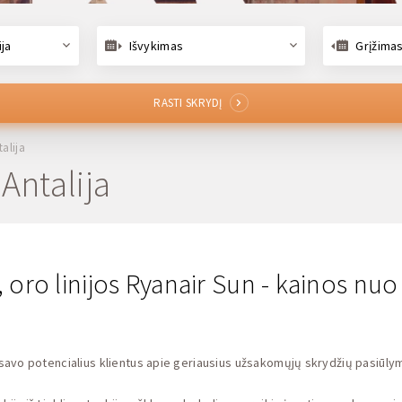
ija
Išvykimas
Grįžima
RASTI SKRYDĮ
talija
 Antalija
ją, oro linijos Ryanair Sun - kainos nu
savo potencialius klientus apie geriausius užsakomųjų skrydžių pasiūlymu