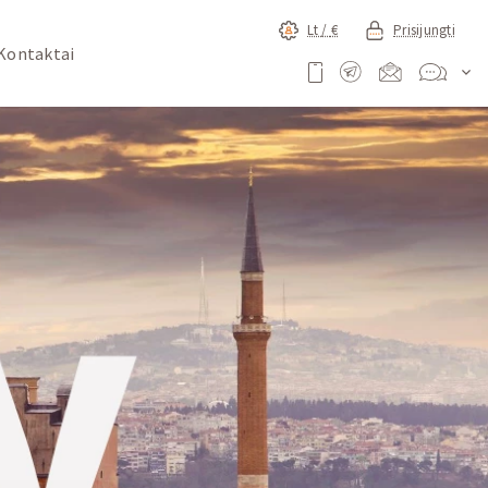
Lt /
€
Prisijungti
Kontaktai