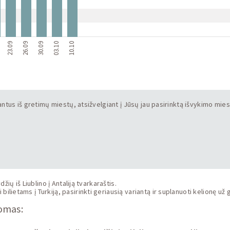
23.09
26.09
30.09
03.10
10.10
iantus iš gretimų miestų, atsižvelgiant į Jūsų jau pasirinktą išvykimo miest
ių iš Liublino į Antaliją tvarkaraštis.
ietams į Turkiją, pasirinkti geriausią variantą ir suplanuoti kelionę už 
domas: