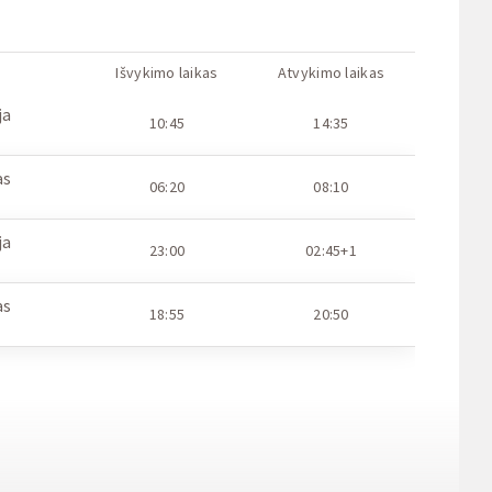
Išvykimo laikas
Atvykimo laikas
ja
10:45
14:35
as
06:20
08:10
ja
23:00
02:45+1
as
18:55
20:50