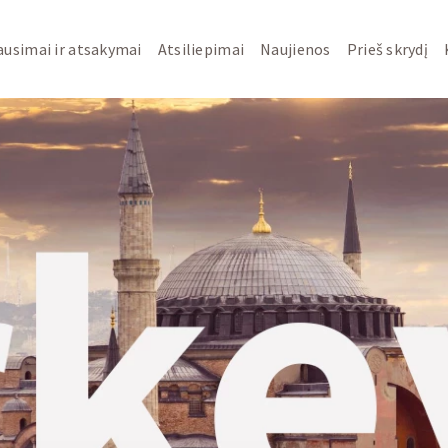
ausimai ir atsakymai
Atsiliepimai
Naujienos
Prieš skrydį