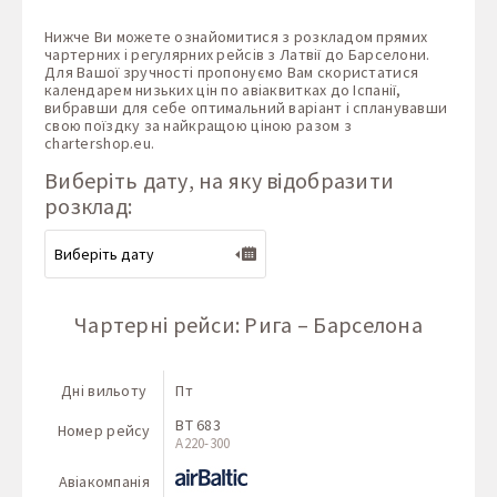
Нижче Ви можете ознайомитися з розкладом прямих
чартерних і регулярних рейсів з Латвії до Барселони.
Для Вашої зручності пропонуємо Вам скористатися
календарем низьких цін по авіаквитках до Іспанії,
вибравши для себе оптимальний варіант і спланувавши
свою поїздку за найкращою ціною разом з
chartershop.eu
.
Виберіть дату, на яку відобразити
розклад:
Чартерні рейси: Рига – Барселона
Дні вильоту
Пт
BT 683
Номер рейсу
А220-300
Авіакомпанія