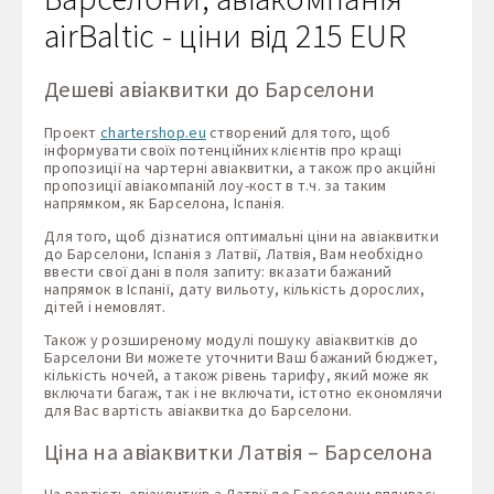
airBaltic - ціни від 215 EUR
Дешеві авіаквитки до Барселони
Проект
chartershop.eu
створений для того, щоб
інформувати своїх потенційних клієнтів про кращі
пропозиції на чартерні авіаквитки, а також про акційні
пропозиції авіакомпаній лоу-кост в т.ч. за таким
напрямком, як Барселона, Іспанія.
Для того, щоб дізнатися оптимальні ціни на авіаквитки
до Барселони, Іспанія з Латвії, Латвія, Вам необхідно
ввести свої дані в поля запиту: вказати бажаний
напрямок в Іспанії, дату вильоту, кількість дорослих,
дітей і немовлят.
Також у розширеному модулі пошуку авіаквитків до
Барселони Ви можете уточнити Ваш бажаний бюджет,
кількість ночей, а також рівень тарифу, який може як
включати багаж, так і не включати, істотно економлячи
для Вас вартість авіаквитка до Барселони.
Ціна на авіаквитки Латвія – Барселона
На вартість авіаквитків з Латвії до Барселони впливає: