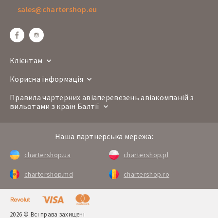
sales@chartershop.eu
Рига
Барселона
Маршрут
RIX
BCN
Час вильоту
11:00
Час прильоту
13:40
Клієнтам
Дні вильоту
Нд
Корисна інформація
BT 684
Номер рейсу
А220-300
Правила чартерних авіаперевезень авіакомпаній з
вильотами з країн Балтії
Авіакомпанія
Барселона
Рига
Маршрут
Наша партнерська мережа:
BCN
RIX
Час вильоту
14:25
chartershop.ua
chartershop.pl
Час прильоту
19:00
chartershop.md
chartershop.ro
2026 © Всі права захищені