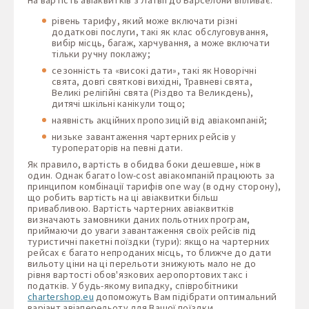
рівень тарифу, який може включати різні
додаткові послуги, такі як клас обслуговування,
вибір місць, багаж, харчування, а може включати
тільки ручну поклажу;
сезонність та «високі дати», такі як Новорічні
свята, довгі святкові вихідні, Травневі свята,
Великі релігійні свята (Різдво та Великдень),
дитячі шкільні канікули тощо;
наявність акційних пропозицій від авіакомпаній;
низьке завантаження чартерних рейсів у
туроператорів на певні дати.
Як правило, вартість в обидва боки дешевше, ніж в
один. Однак багато low-cost авіакомпаній працюють за
принципом комбінації тарифів one way (в одну сторону),
що робить вартість на ці авіаквитки більш
привабливою. Вартість чартерних авіаквитків
визначають замовники даних польотних програм,
приймаючи до уваги завантаження своїх рейсів під
туристичні пакетні поїздки (тури): якщо на чартерних
рейсах є багато непроданих місць, то ближче до дати
вильоту ціни на ці перельоти знижують мало не до
рівня вартості обов'язкових аеропортових такс і
податків. У будь-якому випадку, співробітники
chartershop.eu
допоможуть Вам підібрати оптимальний
варіант авіаперельоту для Вашої поїздки.