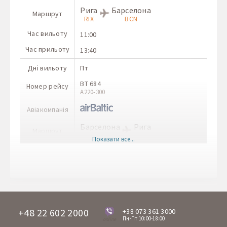
Рига
Барселона
Маршрут
RIX
BCN
Час вильоту
11:00
Час прильоту
13:40
Дні вильоту
Пт
BT 684
Номер рейсу
А220-300
Авіакомпанія
Барселона
Рига
Маршрут
BCN
RIX
Показати все...
Час вильоту
14:25
Час прильоту
19:00
Дні вильоту
Нд
BT 683
Номер рейсу
А220-300
+48 22 602 2000
+38 073 361 3000
Пн-Пт 10:00-18:00
online
Авіакомпанія