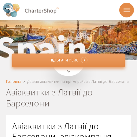
ПІДІБРАТИ РЕЙС
ПІДІБРАТИ РЕЙС
Звідки
Головна
Дешеві авіаквитки на прямі рейси з Латвії до Барселони
BCN, GRO
Барселона, Іспанія
Авіаквитки з Латвії до
Барселони
Відправлення
Повернення
Авіаквитки з Латвії до
Барселони, авіакомпанія
1 + 0 + 0