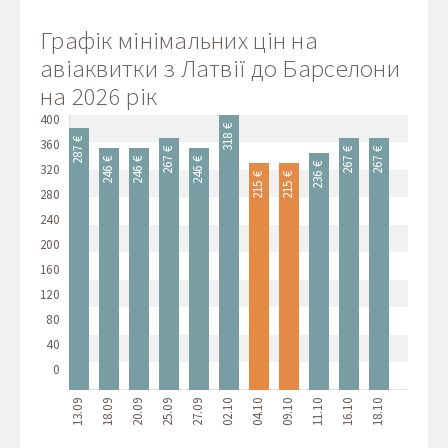
перейшовши до нашої політики використання файлів
cookie.
Графік мінімальних цін на
авіаквитки з Латвії до Барселони
на 2026 рік
400
318 €
360
287 €
267 €
267 €
267 €
246 €
246 €
246 €
320
236 €
215 €
215 €
280
240
200
160
120
80
40
0
13.09
18.09
20.09
25.09
27.09
02.10
04.10
09.10
11.10
16.10
18.10