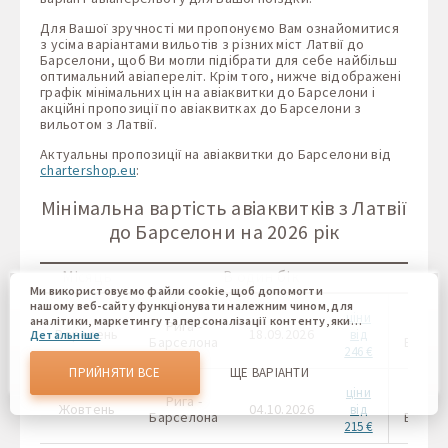
Для Вашої зручності ми пропонуємо Вам ознайомитися
з усіма варіантами вильотів з різних міст Латвії до
Барселони, щоб Ви могли підібрати для себе найбільш
оптимальний авіапереліт. Крім того, нижче відображені
графік мінімальних цін на авіаквитки до Барселони і
акційні пропозиції по авіаквитках до Барселони з
вильотом з Латвії.
Актуальны пропозиції на авіаквитки до Барселони від
chartershop.eu
:
Мінімальна вартість авіаквитків з Латвії
до Барселони на 2026 рік
Місяць
В один бік
Ми використовуємо файли cookie, щоб допомогти
нашому веб-сайту функціонувати належним чином, для
ціни
аналітики, маркетингу та персоналізації контенту, який
Рига -
Рига
Вересень
18.09.2026
від
Детальніше
ви бачите. Файли cookie дозволяють нам відрізняти Вас
Барселона
Барсе
246 €
від інших користувачів нашого веб-сайту. Розуміння того,
як ви використовуєте наш веб-сайт, допомагає нам
ПРИЙНЯТИ ВСЕ
ЩЕ ВАРІАНТИ
надати вам найкращі можливості та внести зміни для
ціни
покращення нашого сайту в майбутньому. Підтвердивши,
Рига -
Рига
Жовтень
04.10.2026
від
Ви погоджуєтеся на використання всіх цих файлів cookie.
Барселона
Барсе
215 €
Ви можете оновити свої налаштування, натиснувши
кнопку налаштувань cookie, або в будь-який час,