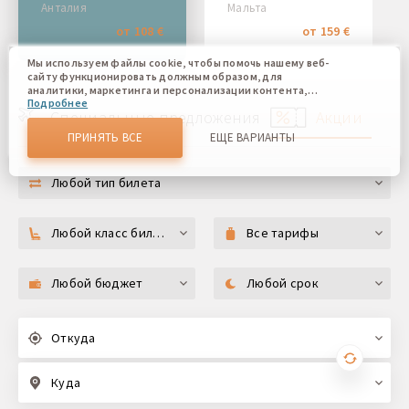
Анталия
Мальта
от 108 €
от 159 €
Мы используем файлы cookie, чтобы помочь нашему веб-
сайту функционировать должным образом, для
аналитики, маркетинга и персонализации контента,
Подробнее
который вы видите. Файлы cookies позволяют нам
Специальные предложения
Акции
отличать Вас от других пользователей нашего веб-сайта.
Соглашаясь, вы соглашаетесь на использование всех этих
ПРИНЯТЬ ВСЕ
ЕЩЕ ВАРИАНТЫ
файлов cookie. Вы можете обновить свои предпочтения,
нажав кнопку настроек файлов cookie, или в любое
время, перейдя к нашей политике использования файлов
Любой тип билета
cookie.
Любой класс билета
Все тарифы
Любой бюджет
Любой срок
Откуда
Куда