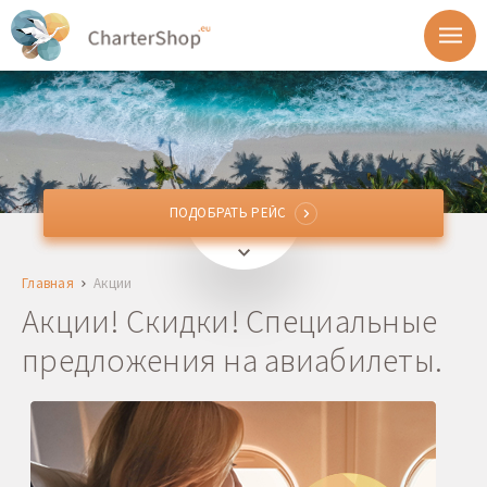
ПОДОБРАТЬ РЕЙС
ПОДОБРАТЬ РЕЙС
Откуда
Главная
Акции
Куда
Акции! Скидки! Специальные
предложения на авиабилеты.
Отправление
Возврат
1 + 0 + 0