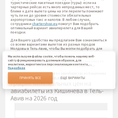
туристические пакетные поездки (туры): если на
чартерных рейсах есть много непроданных мест, то
ближе к дате вылета цены на эти перелеты понижают
чуть ли не до уровня стоимости обязательных
аэропортовых такс и налогов. В любом случае,
сотрудники
chartershop.eu
помогут Вам подобрать
оптимальный вариант авиаперелета для Вашей
поездки.
Для Вашего удобства мы предлагаем Вам ознакомиться
со всеми вариантами вылетов из разных городов
Молдовы в Тель-Авив, чтобы Вы могли подобрать для
себя наиболее оптимальный авиаперелет. Кроме того,
Мы используем файлы cookie, чтобы помочь нашему веб-
ниже отображены график минимальных цен на
сайту функционировать должным образом, для
авиабилеты в Тель-Авив и акционные предложения по
аналитики, маркетинга и персонализации контента,
авиабилетах в Тель-Авив с вылетом из Кишинева.
Подробнее
который вы видите. Файлы cookies позволяют нам
отличать Вас от других пользователей нашего веб-сайта.
Актуальные предложения по авиабилетах из Кишинева
Соглашаясь, вы соглашаетесь на использование всех этих
в Тель-Авив от
chartershop.eu
:
ПРИНЯТЬ ВСЕ
ЕЩЕ ВАРИАНТЫ
файлов cookie. Вы можете обновить свои предпочтения,
График минимальных цен на
нажав кнопку настроек файлов cookie, или в любое
время, перейдя к нашей политике использования файлов
авиабилеты из Кишинева в Тель-
cookie.
Авив на 2026 год