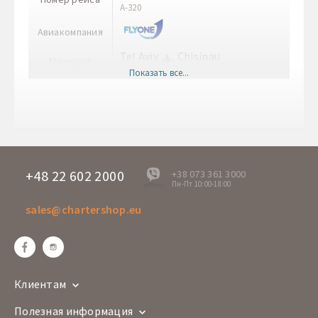
A-320
Авиакомпания
Tel Aviv
Chisinau
Маршрут
TLV
RMO
Показать все...
Врема вылета
18:30
Время прилета
21:20
Дни вылета
Чт
5F 5509
Номер рейса
A-320
+48 22 602 2000
+38 073 361 3000
Пн-Пт 10:00-18:00
offline
Авиакомпания
sales@chartershop.eu
Chisinau
Tel Aviv
Маршрут
RMO
TLV
Врема вылета
14:40
Время прилета
17:30
Клиентам
Дни вылета
Чт
Полезная информация