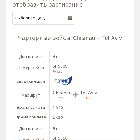
отобразить расписание:
Чартерные рейсы: Chisinau – Tel Aviv
Дни вылета
Вт
5F 5509
Номер рейса
A-320
Авиакомпания
Chisinau
Tel Aviv
Маршрут
RMO
TLV
Врема вылета
14:40
Время прилета
17:30
Дни вылета
Вт
5F 5510
Номер рейса