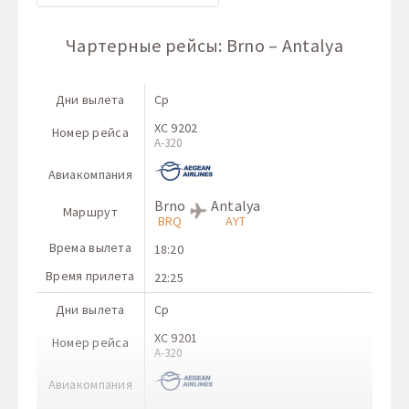
Чартерные рейсы: Brno – Antalya
Дни вылета
Ср
XC 9202
Номер рейса
A-320
Авиакомпания
Brno
Antalya
Маршрут
BRQ
AYT
Врема вылета
18:20
Время прилета
22:25
Дни вылета
Ср
XC 9201
Номер рейса
A-320
Авиакомпания