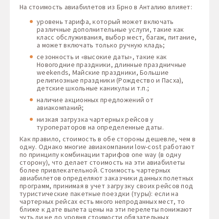
На стоимость авиабилетов из Брно в Анталию влияет:
уровень тарифа, который может включать
различные дополнительные услуги, такие как
класс обслуживания, выбор мест, багаж, питание,
а может включать только ручную кладь;
сезонность и «высокие даты», такие как
Новогодние праздники, длинные праздничные
weekends, Майские праздники, Большие
религиозные праздники (Рождество и Пасха),
детские школьные каникулы и т.п.;
наличие акционных предложений от
авиакомпаний;
низкая загрузка чартерных рейсов у
туроператоров на определенные даты.
Как правило, стоимость в обе стороны дешевле, чем в
одну. Однако многие авиакомпании low-cost работают
по принципу комбинации тарифов one way (в одну
сторону), что делает стоимость на эти авиабилеты
более привлекательной. Стоимость чартерных
авиабилетов определяют заказчики данных полетных
программ, принимая в учет загрузку своих рейсов под
туристические пакетные поездки (туры): если на
чартерных рейсах есть много непроданных мест, то
ближе к дате вылета цены на эти перелеты понижают
чуть ли не до уровня стоимости обязательных