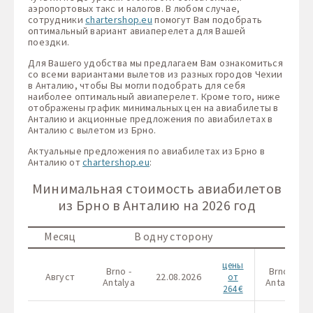
аэропортовых такс и налогов. В любом случае,
сотрудники
chartershop.eu
помогут Вам подобрать
оптимальный вариант авиаперелета для Вашей
поездки.
Для Вашего удобства мы предлагаем Вам ознакомиться
со всеми вариантами вылетов из разных городов Чехии
в Анталию, чтобы Вы могли подобрать для себя
наиболее оптимальный авиаперелет. Кроме того, ниже
отображены график минимальных цен на авиабилеты в
Анталию и акционные предложения по авиабилетах в
Анталию с вылетом из Брно.
Актуальные предложения по авиабилетах из Брно в
Анталию от
chartershop.eu
:
Минимальная стоимость авиабилетов
из Брно в Анталию на 2026 год
Месяц
В одну сторону
В 
цены
Brno -
Brno -
Август
22.08.2026
от
Antalya
Antalya
264 €