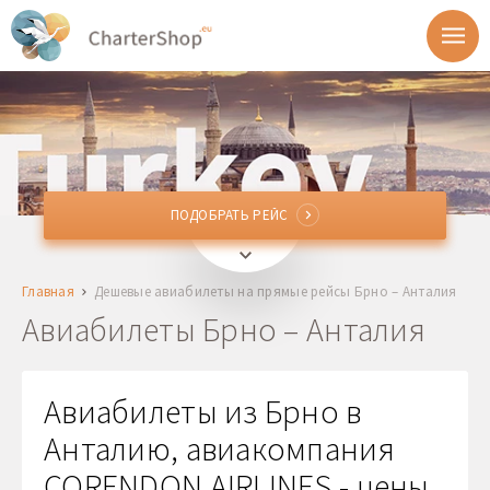
ПОДОБРАТЬ РЕЙС
ПОДОБРАТЬ РЕЙС
BRQ
Брно, Чехия
Главная
Дешевые авиабилеты на прямые рейсы Брно – Анталия
AYT
Анталия, Турция
Авиабилеты Брно – Анталия
Отправление
Авиабилеты из Брно в
Возврат
Анталию, авиакомпания
CORENDON AIRLINES - цены
1 + 0 + 0