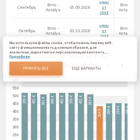
цены
Brno -
Brno -
Сентябрь
05.09.2026
от
Antalya
Antalya
264 €
цены
Brno -
Brno -
Октябрь
03.10.2026
от
Antalya
Antalya
264 €
Мы используем файлы cookie, чтобы помочь нашему веб-
сайту функционировать должным образом, для
аналитики, маркетинга и персонализации контента,
График минимальных цен на
Подробнее
который вы видите. Файлы cookies позволяют нам
авиабилеты из Брно в Анталию
отличать Вас от других пользователей нашего веб-сайта.
Соглашаясь, вы соглашаетесь на использование всех этих
ПРИНЯТЬ ВСЕ
ЕЩЕ ВАРИАНТЫ
на 2026 год
файлов cookie. Вы можете обновить свои предпочтения,
нажав кнопку настроек файлов cookie, или в любое
600
время, перейдя к нашей политике использования файлов
cookie.
550
500
401 €
401 €
401 €
399 €
399 €
396 €
382 €
382 €
382 €
450
294 €
289 €
289 €
400
264 €
350
300
250