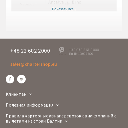
Antalya
Brno
Маршрут
AYT
BRQ
Показать все...
Врема вылета
15:20
Время прилета
17:40
Дни вылета
Чт
FH 214
Номер рейса
Boeing 737-800
+48 22 602 2000
+38 073 361 3000
Пн-Пт 10:00-18:00
offline
Авиакомпания
sales@chartershop.eu
Brno
Antalya
Маршрут
BRQ
AYT
Врема вылета
20:30
Время прилета
00:20+1
Клиентам
Дни вылета
Чт
Полезная информация
FH 213
Номер рейса
Boeing 737-800
Правила чартерных авиаперевозок авиакомпаний с
вылетами из стран Балтии
Авиакомпания