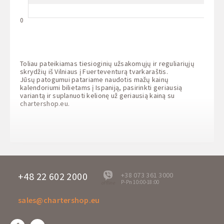
0
Toliau pateikiamas tiesioginių užsakomųjų ir reguliariųjų
skrydžių iš Vilniaus į Fuerteventurą tvarkaraštis.
Jūsų patogumui patariame naudotis mažų kainų
kalendoriumi bilietams į Ispaniją, pasirinkti geriausią
variantą ir suplanuoti kelionę už geriausią kainą su
chartershop.eu
.
+48 22 602 2000
+38 073 361 3000
P-Pn 10:00-18:00
offline
sales@chartershop.eu