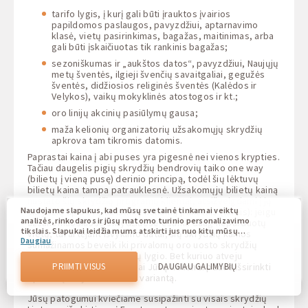
tarifo lygis, į kurį gali būti įrauktos įvairios
papildomos paslaugos, pavyzdžiui, aptarnavimo
klasė, vietų pasirinkimas, bagažas, maitinimas, arba
gali būti įskaičiuotas tik rankinis bagažas;
sezoniškumas ir „aukštos datos“, pavyzdžiui, Naujųjų
metų šventės, ilgieji švenčių savaitgaliai, gegužės
šventės, didžiosios religinės šventės (Kalėdos ir
Velykos), vaikų mokyklinės atostogos ir kt.;
oro linijų akcinių pasiūlymų gausa;
maža kelionių organizatorių užsakomųjų skrydžių
apkrova tam tikromis datomis.
Paprastai kaina į abi puses yra pigesnė nei vienos krypties.
Tačiau daugelis pigių skrydžių bendrovių taiko one way
(bilietų į vieną pusę) derinio principą, todėl šių lėktuvų
bilietų kaina tampa patrauklesnė. Užsakomųjų bilietų kainą
nustato šių skrydžių programų klientai, atsižvelgdami į jų
Naudojame slapukus, kad mūsų svetainė tinkamai veiktų
skrydžių apkrovą turistinių kelionių paketais (turais): jeigu
analizės, rinkodaros ir jūsų matomo turinio personalizavimo
užsakomuosiuose skrydžiuose esama daug neparduotų
tikslais. Slapukai leidžia mums atskirti jus nuo kitų mūsų
vietų, tai artėjant išvykimo datai, šių skrydžių kainos
Daugiau
svetainės naudotojų. Supratimas, kaip naudojatės mūsų
sumažinamos beveik iki privalomų oro uosto skrydžių
svetaine, padeda mums suteikti jums kuo geresnę patirtį ir
tarifų ir mokesčių sąnaudų lygio. Bet kuriuo atveju
atlikti pakeitimus, kad ateityje pagerintume savo svetainę.
chartershop.eu
darbuotojai Jūsų kelionei padės išsirinkti
PRIIMTI VISUS
DAUGIAU GALIMYBIŲ
Jūs sutinkate, kad visi šie slapukai būtų naudojami. Savo
optimalų skrydžio lėktuvu variantą.
nuostatas galite atnaujinti paspaudę slapukų nustatymų
mygtuką arba bet kuriuo metu nuėję į mūsų slapukų
Jūsų patogumui kviečiame susipažinti su visais skrydžių
politiką.