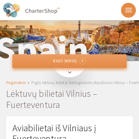
RASTI SKRYDĮ
RASTI SKRYDĮ
VNO
Vilnius, Lietuva
Pagrindinis
Pigūs lėktuvų bilietai tiesioginiams skrydžiams Vilnius – Fuer
Iki
Lėktuvų bilietai Vilnius –
Fuerteventura
Išvykimas
Grįžimas
Aviabilietai iš Vilniaus į
Fuerteventurą
1 + 0 + 0