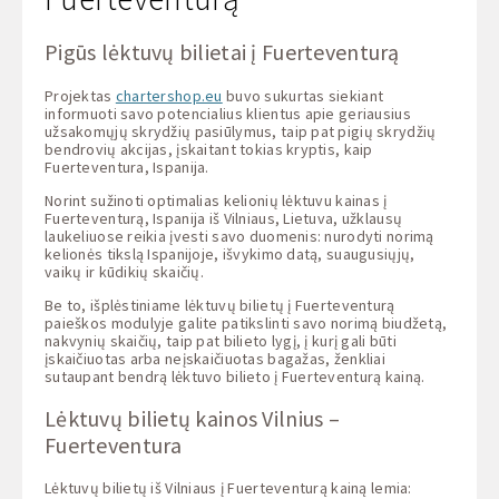
Pigūs lėktuvų bilietai į Fuerteventurą
Projektas
chartershop.eu
buvo sukurtas siekiant
informuoti savo potencialius klientus apie geriausius
užsakomųjų skrydžių pasiūlymus, taip pat pigių skrydžių
bendrovių akcijas, įskaitant tokias kryptis, kaip
Fuerteventura, Ispanija.
Norint sužinoti optimalias kelionių lėktuvu kainas į
Fuerteventurą, Ispanija iš Vilniaus, Lietuva, užklausų
laukeliuose reikia įvesti savo duomenis: nurodyti norimą
kelionės tikslą Ispanijoje, išvykimo datą, suaugusiųjų,
vaikų ir kūdikių skaičių.
Be to, išplėstiniame lėktuvų bilietų į Fuerteventurą
paieškos modulyje galite patikslinti savo norimą biudžetą,
nakvynių skaičių, taip pat bilieto lygį, į kurį gali būti
įskaičiuotas arba neįskaičiuotas bagažas, ženkliai
sutaupant bendrą lėktuvo bilieto į Fuerteventurą kainą.
Lėktuvų bilietų kainos Vilnius –
Fuerteventura
Lėktuvų bilietų iš Vilniaus į Fuerteventurą kainą lemia: