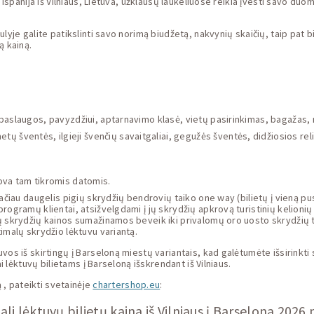
 Ispanija iš Vilniaus, Lietuva, užklausų laukeliuose reikia įvesti savo duo
yje galite patikslinti savo norimą biudžetą, nakvynių skaičių, taip pat bili
ą kainą.
os paslaugos, pavyzdžiui, aptarnavimo klasė, vietų pasirinkimas, bagažas, 
tų šventės, ilgieji švenčių savaitgaliai, gegužės šventės, didžiosios rel
ova tam tikromis datomis.
ačiau daugelis pigių skrydžių bendrovių taiko one way (bilietų į vieną pus
programų klientai, atsižvelgdami į jų skrydžių apkrovą turistinių kelioni
ų skrydžių kainos sumažinamos beveik iki privalomų oro uosto skrydžių t
imalų skrydžio lėktuvu variantą.
vos iš skirtingų į Barseloną miestų variantais, kad galėtumėte išsirinkt
i lėktuvų bilietams į Barseloną išskrendant iš Vilniaus.
ą , pateikti svetainėje
chartershop.eu
:
li lėktuvų bilietų kaina iš Vilniaus į Barseloną 2026