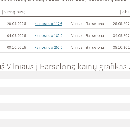
Į vieną pusę
Į abi
28.08.2026
Vilnius - Barselona
28.08.202
kainos nuo 112 €
04.09.2026
Vilnius - Barselona
04.09.202
kainos nuo 187 €
09.10.2026
Vilnius - Barselona
09.10.202
kainos nuo 252 €
iš Vilniaus į Barseloną kainų grafikas