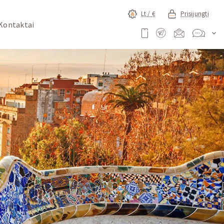
Lt /
€
Prisijungti
Kontaktai