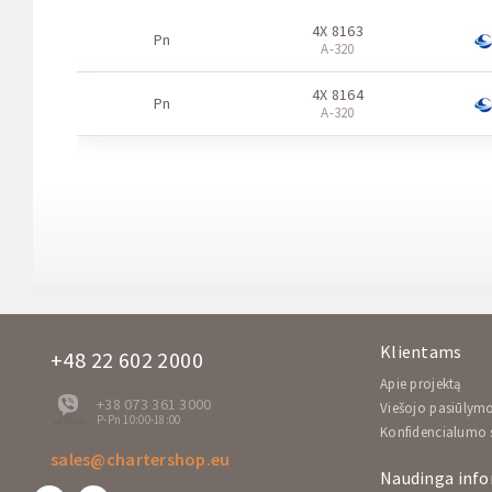
4X 8163
Pn
A-320
4X 8164
Pn
A-320
Klientams
+48 22 602 2000
Apie projektą
+38 073 361 3000
Viešojo pasiūlymo
P-Pn 10:00-18:00
offline
Konfidencialumo 
sales@chartershop.eu
Naudinga info