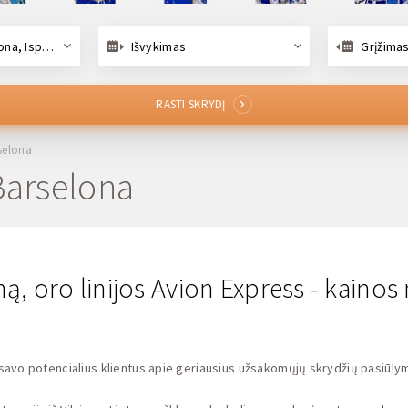
, Ispanija
Išvykimas
Grįžima
RASTI SKRYDĮ
rselona
 Barselona
loną, oro linijos Avion Express - kain
savo potencialius klientus apie geriausius užsakomųjų skrydžių pasiūlymu