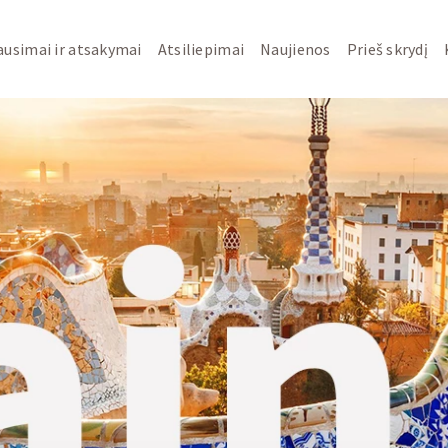
ausimai ir atsakymai
Atsiliepimai
Naujienos
Prieš skrydį