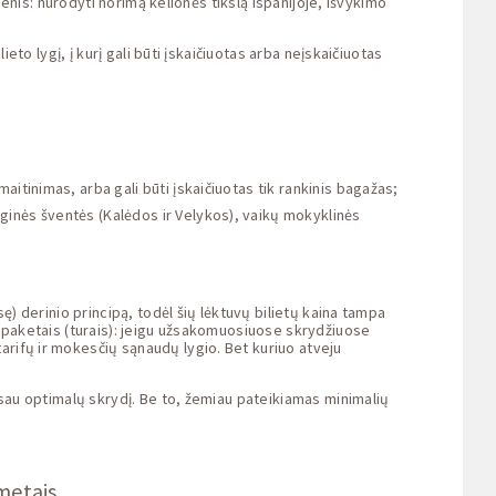
menis: nurodyti norimą kelionės tikslą Ispanijoje, išvykimo
eto lygį, į kurį gali būti įskaičiuotas arba neįskaičiuotas
maitinimas, arba gali būti įskaičiuotas tik rankinis bagažas;
iginės šventės (Kalėdos ir Velykos), vaikų mokyklinės
ę) derinio principą, todėl šių lėktuvų bilietų kaina tampa
ų paketais (turais): jeigu užsakomuosiuose skrydžiuose
arifų ir mokesčių sąnaudų lygio. Bet kuriuo atveju
i sau optimalų skrydį. Be to, žemiau pateikiamas minimalių
 metais