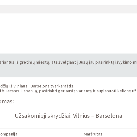
ariantus iš gretimų miestų, atsižvelgiant į Jūsų jau pasirinktą išvykimo mi
žių iš Vilniaus į Barseloną tvarkaraštis.
ietams į Ispaniją, pasirinkti geriausią variantą ir suplanuoti kelionę už
domas:
Užsakomieji skrydžiai: Vilnius – Barselona
kompanija
Maršrutas