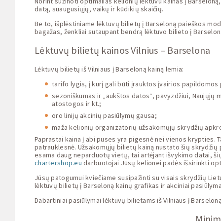
Norint sužinoti optimalias kelionių lėktuvu kainas į Barseloną,
datą, suaugusiųjų, vaikų ir kūdikių skaičių.
Be to, išplėstiniame lėktuvų bilietų į Barseloną paieškos modul
bagažas, ženkliai sutaupant bendrą lėktuvo bilieto į Barselon
Lėktuvų bilietų kainos Vilnius – Barselona
Lėktuvų bilietų iš Vilniaus į Barseloną kainą lemia:
tarifo lygis, į kurį gali būti įrauktos įvairios papildom
sezoniškumas ir „aukštos datos“, pavyzdžiui, Naujųjų me
atostogos ir kt.;
oro linijų akcinių pasiūlymų gausa;
maža kelionių organizatorių užsakomųjų skrydžių apkr
Paprastai kaina į abi puses yra pigesnė nei vienos krypties. T
patrauklesnė. Užsakomųjų bilietų kainą nustato šių skrydžių 
esama daug neparduotų vietų, tai artėjant išvykimo datai, ši
chartershop.eu
darbuotojai Jūsų kelionei padės išsirinkti opt
Jūsų patogumui kviečiame susipažinti su visais skrydžių Lietu
lėktuvų bilietų į Barseloną kainų grafikas ir akciniai pasiūlyma
Dabartiniai pasiūlymai lėktuvų bilietams iš Vilniaus į Barselon
Minima