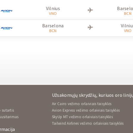
Vilnius
Barsel
VNO
BCN
Barselona
Vilniu
BCN
VNO
Užsakomųjų skrydžių, kuriuos oro linijų
Air Cairo vežimo orlaiviais taisyklės
 sutartis
Avion Express vežimo orlaiviais taisyklės
susitarimas
SkyUp MT vežimo orlaiviais taisyklės
Tailwind Airlines vežimo orlaiviais taisyklės
rmacija