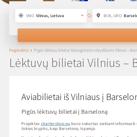
VNO
Vilnius, Lietuva
BCN, GRO
Barselona
Pagrindinis
Pigūs lėktuvų bilietai tiesioginiams skrydžiams Vilnius – Ba
Lėktuvų bilietai Vilnius –
Aviabilietai iš Vilniaus į Barse
Pigūs lėktuvų bilietai į Barseloną
Projektas
chartershop.eu
buvo sukurtas siekiant informuoti 
tokias kryptis, kaip Barselona, Ispanija.