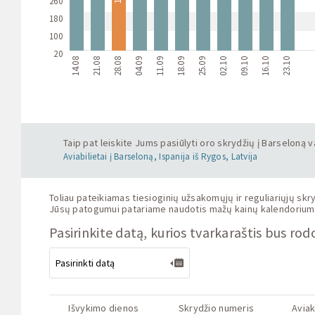
260
180
100
20
14.08
21.08
28.08
04.09
11.09
18.09
25.09
02.10
09.10
16.10
23.10
Taip pat leiskite Jums pasiūlyti oro skrydžių į Barseloną v
Aviabilietai į Barseloną, Ispanija iš Rygos, Latvija
Toliau pateikiamas tiesioginių užsakomųjų ir reguliariųjų skryd
Jūsų patogumui patariame naudotis mažų kainų kalendoriumi bil
Pasirinkite datą, kurios tvarkaraštis bus ro
Išvykimo dienos
Skrydžio numeris
Avia