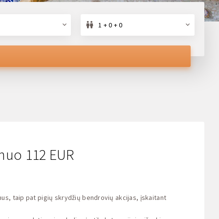
s
1 + 0 + 0
os nuo 112 EUR
s, taip pat pigių skrydžių bendrovių akcijas, įskaitant