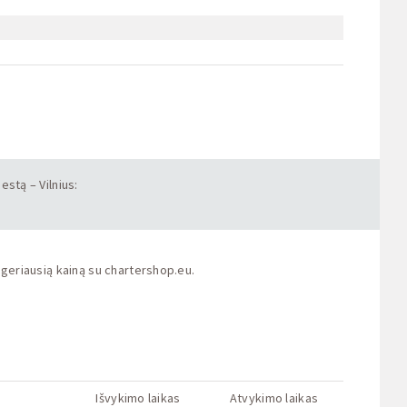
estą – Vilnius:
 geriausią kainą su
chartershop.eu
.
Išvykimo laikas
Atvykimo laikas