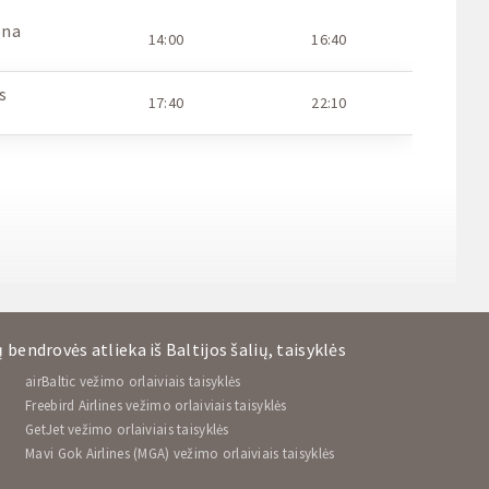
ona
14:00
16:40
s
17:40
22:10
 bendrovės atlieka iš Baltijos šalių, taisyklės
airBaltic vežimo orlaiviais taisyklės
Freebird Airlines vežimo orlaiviais taisyklės
GetJet vežimo orlaiviais taisyklės
Mavi Gok Airlines (MGA) vežimo orlaiviais taisyklės