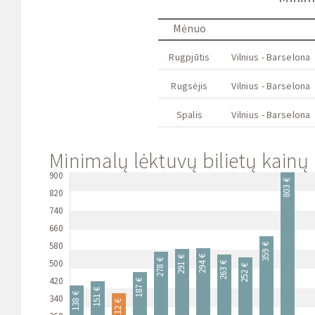
Mėnuo
Rugpjūtis
Vilnius - Barselona
Rugsėjis
Vilnius - Barselona
Spalis
Vilnius - Barselona
Minimalų lėktuvų bilietų kainų 
900
803 €
820
740
660
580
359 €
294 €
291 €
500
278 €
263 €
252 €
420
187 €
151 €
138 €
340
112 €